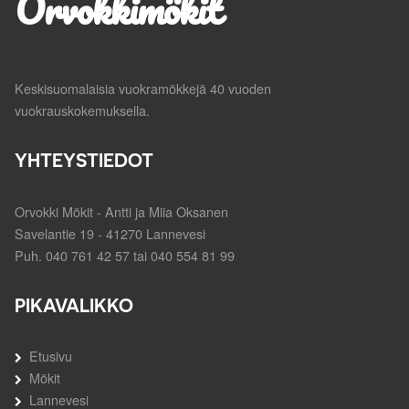
Orvokkimökit
Keskisuomalaisia vuokramökkejä 40 vuoden
vuokrauskokemuksella.
YHTEYSTIEDOT
Orvokki Mökit - Antti ja Miia Oksanen
Savelantie 19 - 41270 Lannevesi
Puh. 040 761 42 57 tai 040 554 81 99
PIKAVALIKKO
Etusivu
Mökit
Lannevesi