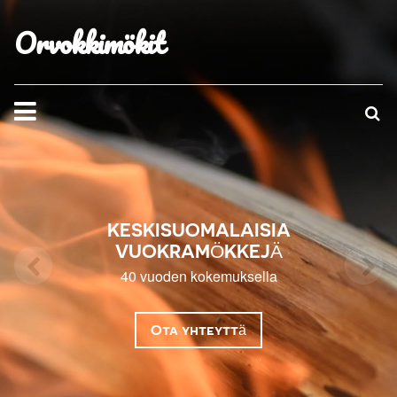
Orvokkimökit
KESKISUOMALAISIA
VUOKRAMÖKKEJÄ
40 vuoden kokemuksella
Ota yhteyttä